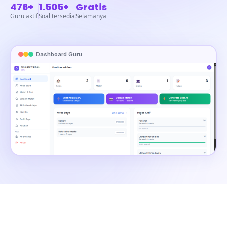
476+
1.505+
Gratis
Guru aktif
Soal tersedia
Selamanya
Dashboard Guru