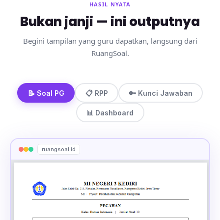
HASIL NYATA
Bukan janji — ini outputnya
Begini tampilan yang guru dapatkan, langsung dari
RuangSoal.
📝 Soal PG
📋 RPP
🔑 Kunci Jawaban
📊 Dashboard
ruangsoal.id