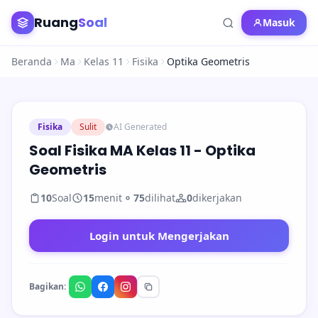
Ruang
Soal
Masuk
Beranda
Ma
Kelas 11
Fisika
Optika Geometris
Fisika
Sulit
AI Generated
Soal Fisika MA Kelas 11 - Optika
Geometris
10
Soal
15
menit
75
dilihat
0
dikerjakan
Login untuk Mengerjakan
Bagikan: