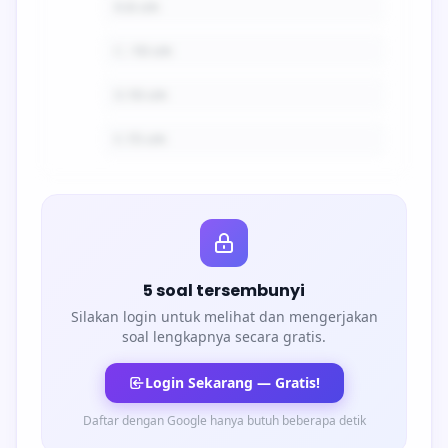
B.
6 cm
C.
-10 cm
D.
10 cm
E.
15 cm
5 soal tersembunyi
Silakan login untuk melihat dan mengerjakan
soal lengkapnya secara gratis.
Login Sekarang — Gratis!
Daftar dengan Google hanya butuh beberapa detik