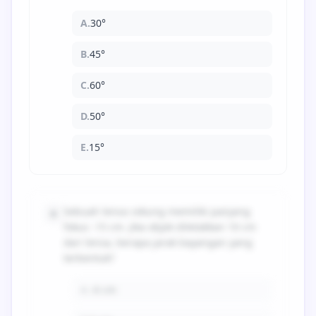
A.
30°
B.
45°
C.
60°
D.
50°
E.
15°
Sebuah lensa cekung memiliki panjang
6
fokus -15 cm. Jika objek diletakkan 10 cm
dari lensa, berapa jarak bayangan yang
terbentuk?
A.
-6 cm