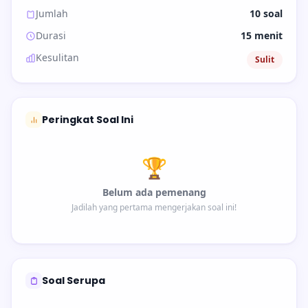
Jumlah
10 soal
Durasi
15 menit
Kesulitan
Sulit
Peringkat Soal Ini
🏆
Belum ada pemenang
Jadilah yang pertama mengerjakan soal ini!
Soal Serupa