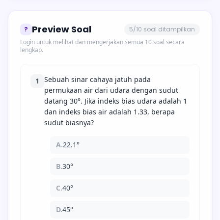
Preview Soal
?
5/10 soal ditampilkan
Login untuk melihat dan mengerjakan semua 10 soal secara
lengkap.
Sebuah sinar cahaya jatuh pada
1
permukaan air dari udara dengan sudut
datang 30°. Jika indeks bias udara adalah 1
dan indeks bias air adalah 1.33, berapa
sudut biasnya?
A.
22.1°
B.
30°
C.
40°
D.
45°