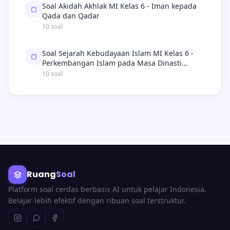
Soal Akidah Akhlak MI Kelas 6 - Iman kepada
Qada dan Qadar
10 soal
Soal Sejarah Kebudayaan Islam MI Kelas 6 -
Perkembangan Islam pada Masa Dinasti
Umayyah dan Abbasiyah
10 soal
Ruang
Soal
Platform soal cerdas berbasis AI untuk pelajar Indonesia.
Belajar lebih efektif dengan ribuan soal terstruktur.