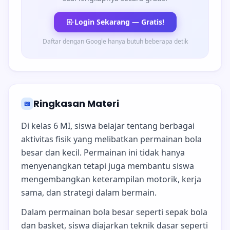
Login Sekarang — Gratis!
Daftar dengan Google hanya butuh beberapa detik
Ringkasan Materi
📖
Di kelas 6 MI, siswa belajar tentang berbagai
aktivitas fisik yang melibatkan permainan bola
besar dan kecil. Permainan ini tidak hanya
menyenangkan tetapi juga membantu siswa
mengembangkan keterampilan motorik, kerja
sama, dan strategi dalam bermain.
Dalam permainan bola besar seperti sepak bola
dan basket, siswa diajarkan teknik dasar seperti