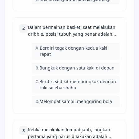
Dalam permainan basket, saat melakukan
2
dribble, posisi tubuh yang benar adalah...
A.
Berdiri tegak dengan kedua kaki
rapat
B.
Bungkuk dengan satu kaki di depan
C.
Berdiri sedikit membungkuk dengan
kaki selebar bahu
D.
Melompat sambil menggiring bola
Ketika melakukan lompat jauh, langkah
3
pertama yang harus dilakukan adalah...