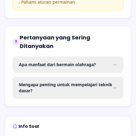
Pahami aturan permainan
✓
Pertanyaan yang Sering
❓
Ditanyakan
Apa manfaat dari bermain olahraga?
Mengapa penting untuk mempelajari teknik
dasar?
Info Soal