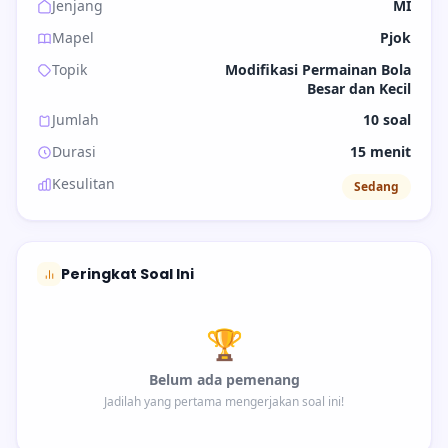
Jenjang
MI
Mapel
Pjok
Topik
Modifikasi Permainan Bola
Besar dan Kecil
Jumlah
10 soal
Durasi
15 menit
Kesulitan
Sedang
Peringkat Soal Ini
🏆
Belum ada pemenang
Jadilah yang pertama mengerjakan soal ini!