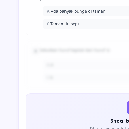
A.
Ada banyak bunga di taman.
C.
Taman itu sepi.
Sebutkan huruf kapital dari huruf 'a'.
6
A.
A
C.
b
5 soal 
Silakan login untuk