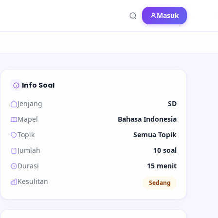
Masuk
Info Soal
Jenjang
SD
Mapel
Bahasa Indonesia
Topik
Semua Topik
Jumlah
10 soal
Durasi
15 menit
Kesulitan
Sedang