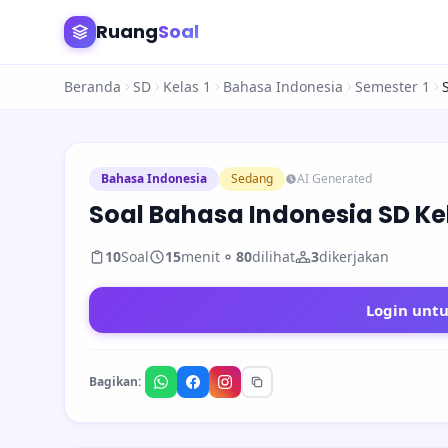
Ruang
Soal
Beranda
SD
Kelas 1
Bahasa Indonesia
Semester 1
Bahasa Indonesia
Sedang
AI Generated
Soal Bahasa Indonesia SD Kel
10
Soal
15
menit
80
dilihat
3
dikerjakan
Login unt
Bagikan: