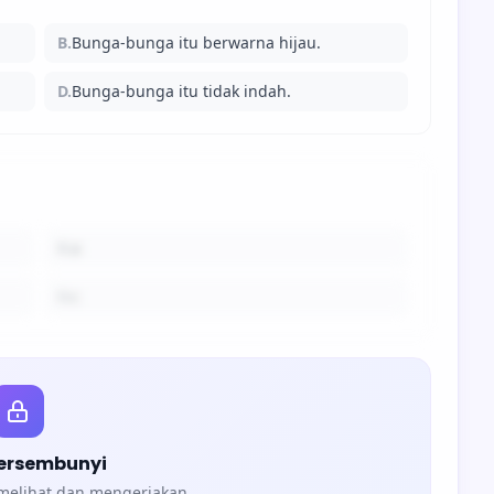
B.
Bunga-bunga itu berwarna hijau.
D.
Bunga-bunga itu tidak indah.
B.
a
D.
c
tersembunyi
 melihat dan mengerjakan