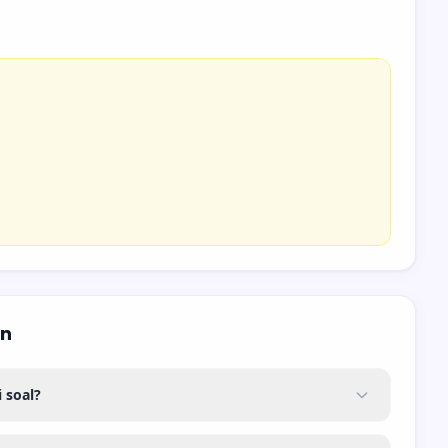
an
 soal?