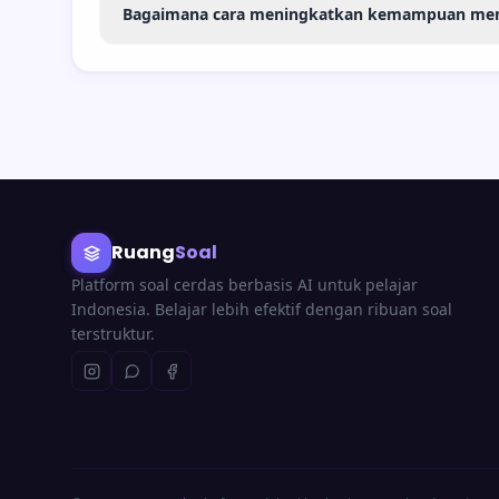
Bagaimana cara meningkatkan kemampuan me
Ruang
Soal
Platform soal cerdas berbasis AI untuk pelajar
Indonesia. Belajar lebih efektif dengan ribuan soal
terstruktur.