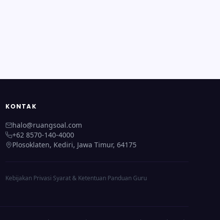
KONTAK
halo@ruangsoal.com
+62 8570-140-4000
Plosoklaten, Kediri, Jawa Timur, 64175
Kebijakan Privasi
·
Syarat & Ketentuan
·
Panduan Guru