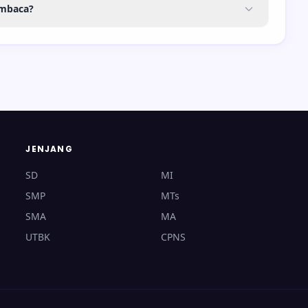
mbaca?
JENJANG
SD
MI
SMP
MTs
SMA
MA
UTBK
CPNS