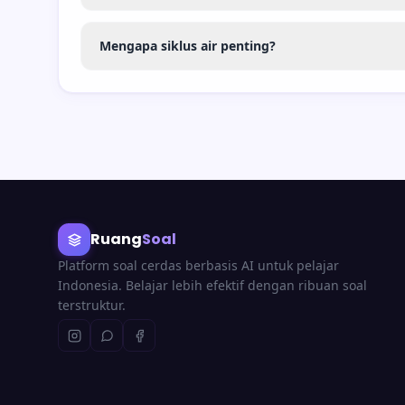
Mengapa siklus air penting?
Ruang
Soal
Platform soal cerdas berbasis AI untuk pelajar
Indonesia. Belajar lebih efektif dengan ribuan soal
terstruktur.