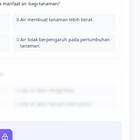
pa manfaat air bagi tanaman?
B.
Air membuat tanaman lebih berat.
D.
Air tidak berpengaruh pada pertumbuhan
tanaman.
n?
B.
Uap air akan menghilang.
D.
Uap air akan menjadi lebih panas.