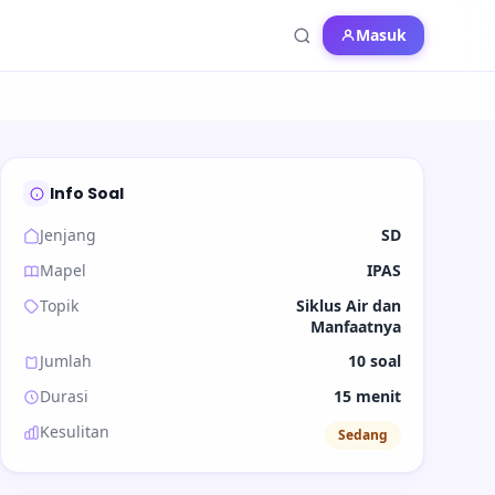
Masuk
Info Soal
Jenjang
SD
Mapel
IPAS
Topik
Siklus Air dan
Manfaatnya
Jumlah
10 soal
Durasi
15 menit
Kesulitan
Sedang