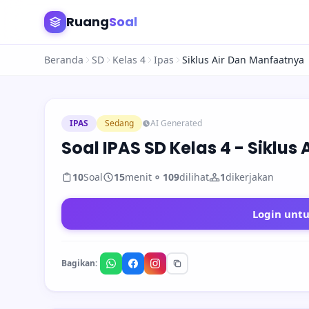
Ruang
Soal
Beranda
SD
Kelas 4
Ipas
Siklus Air Dan Manfaatnya
IPAS
Sedang
AI Generated
Soal IPAS SD Kelas 4 - Siklu
10
Soal
15
menit
109
dilihat
1
dikerjakan
Login unt
Bagikan: