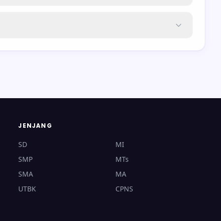
JENJANG
SD
MI
SMP
MTs
SMA
MA
UTBK
CPNS