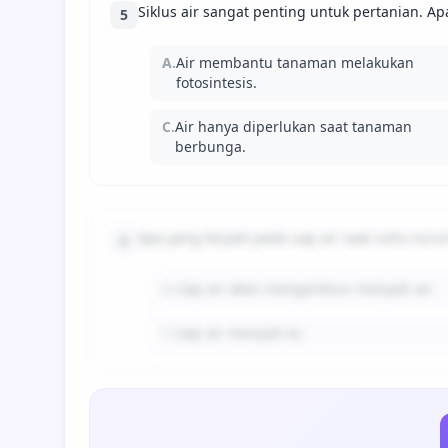
Siklus air sangat penting untuk pertanian. A
5
A.
Air membantu tanaman melakukan
fotosintesis.
C.
Air hanya diperlukan saat tanaman
berbunga.
Apa yang terjadi pada uap air saat suhu turu
6
A.
Uap air akan mengembun menjadi air.
C.
Uap air menjadi es.