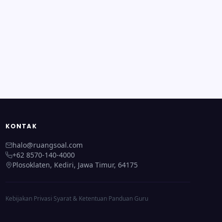
KONTAK
halo@ruangsoal.com
+62 8570-140-4000
Plosoklaten, Kediri, Jawa Timur, 64175
Kebijakan Privasi
·
Syarat & Ketentuan
·
Panduan Guru