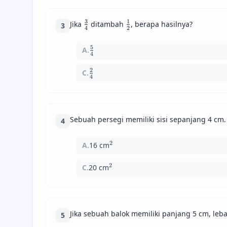
3
1
\frac{3}
\frac{1}
Jika
ditambah
, berapa hasilnya?
3
4
2
{4}
{2}
5
A.
\frac{5}
4
{4}
2
C.
\frac{2}
4
{4}
Sebuah persegi memiliki sisi sepanjang 4 cm.
4
2
A.
16 cm
^{2}
2
C.
20 cm
^{2}
Jika sebuah balok memiliki panjang 5 cm, leb
5