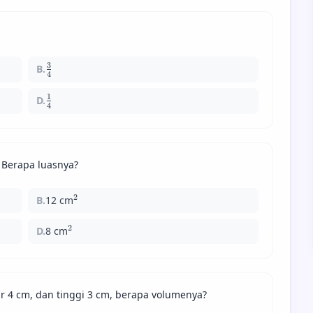
3
B.
\frac{3}
4
{4}
1
D.
\frac{1}
4
{4}
 Berapa luasnya?
2
B.
12 cm
^{2}
2
D.
8 cm
^{2}
ar 4 cm, dan tinggi 3 cm, berapa volumenya?