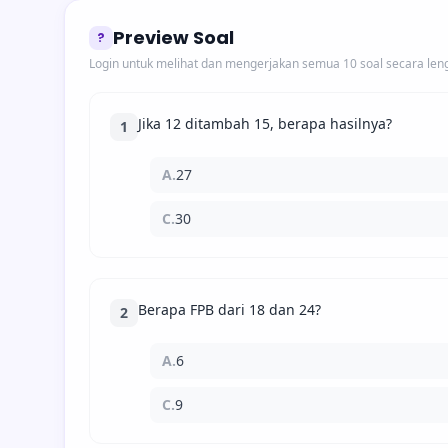
Preview Soal
?
Login untuk melihat dan mengerjakan semua 10 soal secara len
Jika 12 ditambah 15, berapa hasilnya?
1
A.
27
C.
30
Berapa FPB dari 18 dan 24?
2
A.
6
C.
9