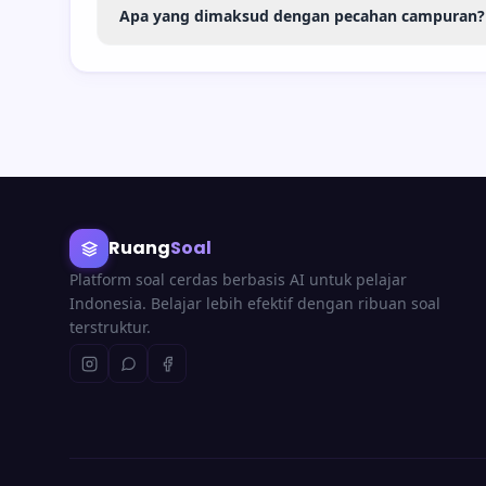
Apa yang dimaksud dengan pecahan campuran?
Ruang
Soal
Platform soal cerdas berbasis AI untuk pelajar
Indonesia. Belajar lebih efektif dengan ribuan soal
terstruktur.