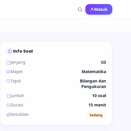
Masuk
Info Soal
Jenjang
SD
Mapel
Matematika
Topik
Bilangan dan
Pengukuran
Jumlah
10 soal
Durasi
15 menit
Kesulitan
Sedang