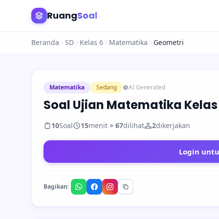
Ruang
Soal
Beranda
SD
Kelas 6
Matematika
Geometri
Matematika
Sedang
AI Generated
Soal Ujian Matematika Kelas
10
Soal
15
menit
67
dilihat
2
dikerjakan
Login unt
Bagikan: