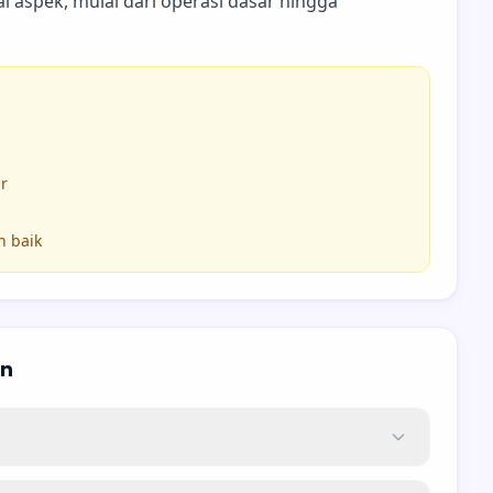
gai aspek, mulai dari operasi dasar hingga
r
h baik
an