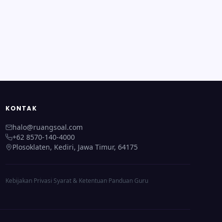
KONTAK
halo@ruangsoal.com
+62 8570-140-4000
Plosoklaten, Kediri, Jawa Timur, 64175
Kebijakan Privasi
·
Syarat & Ketentuan
·
Panduan Guru