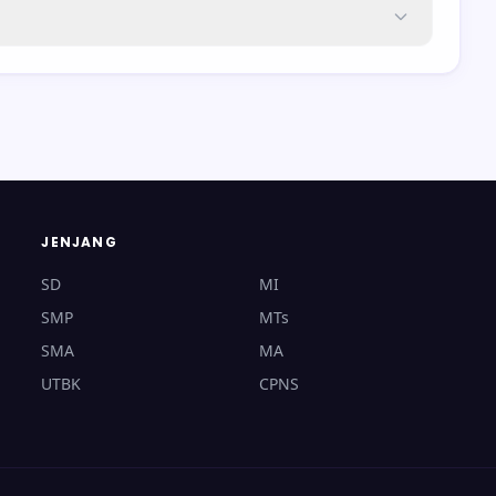
JENJANG
SD
MI
SMP
MTs
SMA
MA
UTBK
CPNS