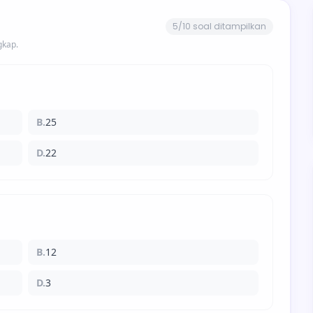
5/10 soal ditampilkan
gkap.
B.
25
D.
22
B.
12
D.
3