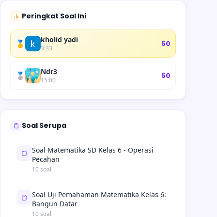
Peringkat Soal Ini
kholid yadi
🥇
60
3:33
Ndr3
🥈
60
15:00
Soal Serupa
Soal Matematika SD Kelas 6 - Operasi
Pecahan
10 soal
Soal Uji Pemahaman Matematika Kelas 6:
Bangun Datar
10 soal