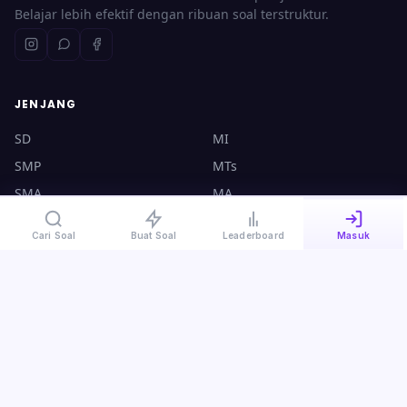
Belajar lebih efektif dengan ribuan soal terstruktur.
JENJANG
SD
MI
SMP
MTs
SMA
MA
UTBK
CPNS
Cari Soal
Buat Soal
Leaderboard
Masuk
KONTAK
halo@ruangsoal.com
+62 8570-140-4000
Plosoklaten, Kediri, Jawa Timur, 64175
Kebijakan Privasi
·
Syarat & Ketentuan
·
Panduan Guru