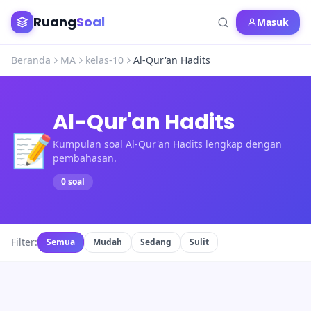
Ruang
Soal
Masuk
Beranda
MA
kelas-10
Al-Qur'an Hadits
Al-Qur'an Hadits
📝
Kumpulan soal Al-Qur'an Hadits lengkap dengan
pembahasan.
0 soal
Filter:
Semua
Mudah
Sedang
Sulit