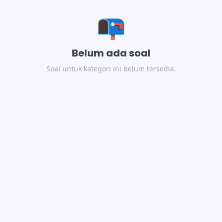
📭
Belum ada soal
Soal untuk kategori ini belum tersedia.