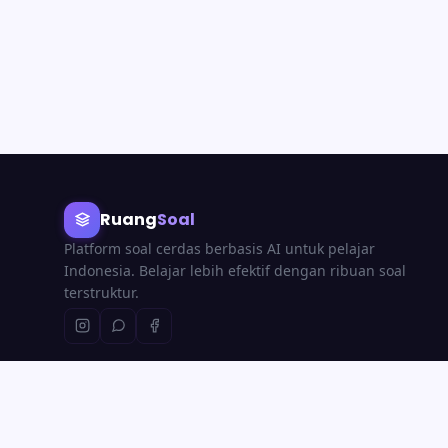
Ruang
Soal
Platform soal cerdas berbasis AI untuk pelajar
Indonesia. Belajar lebih efektif dengan ribuan soal
terstruktur.
© 2026
RuangSoal
· Platform edukasi berbasis AI untuk Indonesia.