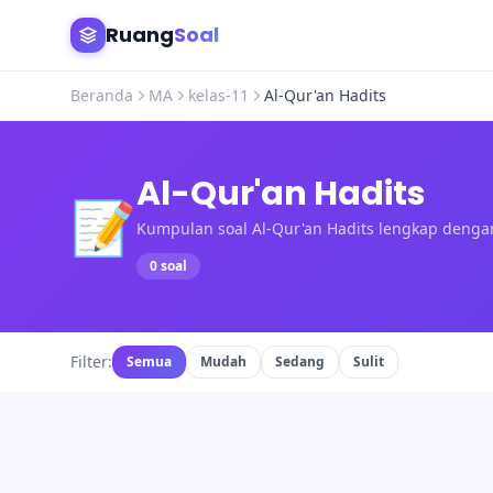
Ruang
Soal
Beranda
MA
kelas-11
Al-Qur'an Hadits
Al-Qur'an Hadits
📝
Kumpulan soal Al-Qur'an Hadits lengkap deng
0 soal
Filter:
Semua
Mudah
Sedang
Sulit