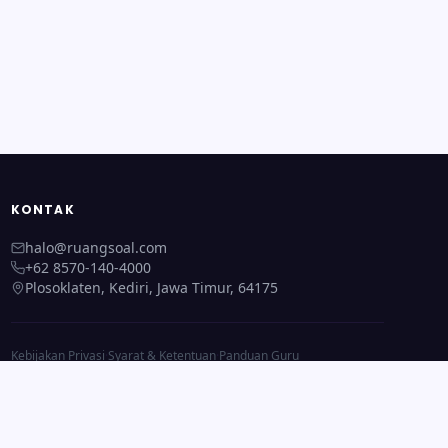
KONTAK
halo@ruangsoal.com
+62 8570-140-4000
Plosoklaten, Kediri, Jawa Timur, 64175
Kebijakan Privasi
·
Syarat & Ketentuan
·
Panduan Guru
Beranda
·
Semua Fitur
·
Tentang Kami
·
Kontak Kami