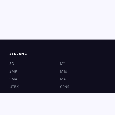
JENJANG
SD
MI
SMP
MTs
SMA
MA
UTBK
CPNS