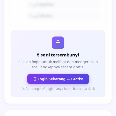
C.
أبي (Ayahku)
D.
أمي (Ibuku)
5 soal tersembunyi
Silakan login untuk melihat dan mengerjakan
soal lengkapnya secara gratis.
Login Sekarang — Gratis!
Daftar dengan Google hanya butuh beberapa detik