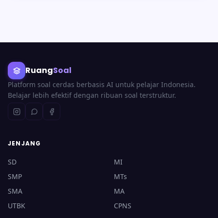
Ruang
Soal
Platform soal cerdas berbasis AI untuk pelajar Indonesia.
Belajar lebih efektif dengan ribuan soal terstruktur.
JENJANG
SD
MI
SMP
MTs
SMA
MA
UTBK
CPNS