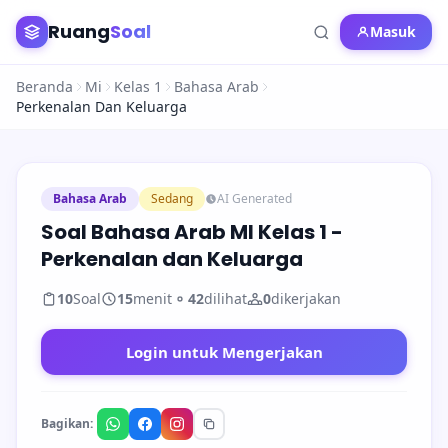
Ruang
Soal
Masuk
Beranda
Mi
Kelas 1
Bahasa Arab
Perkenalan Dan Keluarga
Bahasa Arab
Sedang
AI Generated
Soal Bahasa Arab MI Kelas 1 -
Perkenalan dan Keluarga
10
Soal
15
menit
42
dilihat
0
dikerjakan
Login untuk Mengerjakan
Bagikan: