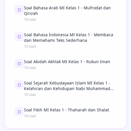
Soal Bahasa Arab MI Kelas 1 - Mufrodat dan
Qiro'ah
10 soal
Soal Bahasa Indonesia MI Kelas 1 - Membaca
dan Memahami Teks Sederhana
13 soal
Soal Akidah Akhlak MI Kelas 1 - Rukun Iman
10 soal
Soal Sejarah Kebudayaan Islam MI Kelas 1 -
Kelahiran dan Kehidupan Nabi Muhammad
SAW
10 soal
Soal Fikih MI Kelas 1 - Thaharah dan Shalat
10 soal