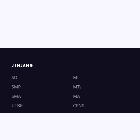
JENJANG
SD
MI
SMP
MTs
SMA
MA
UTBK
CPNS