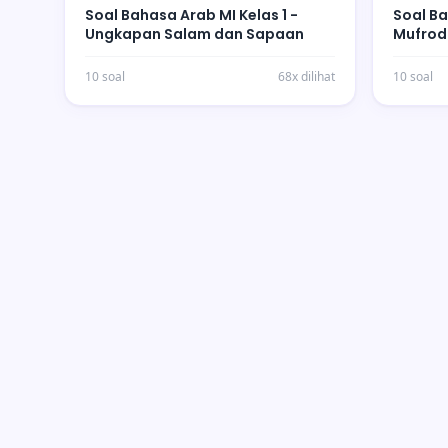
Soal Bahasa Arab MI Kelas 1 -
Soal Ba
Ungkapan Salam dan Sapaan
Mufrod
10 soal
68x dilihat
10 soal