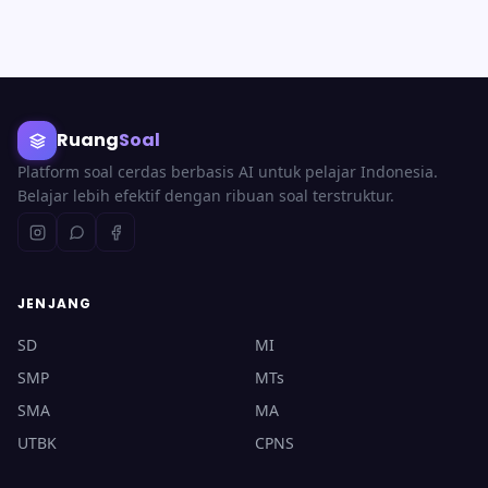
Ruang
Soal
Platform soal cerdas berbasis AI untuk pelajar Indonesia.
Belajar lebih efektif dengan ribuan soal terstruktur.
JENJANG
SD
MI
SMP
MTs
SMA
MA
UTBK
CPNS