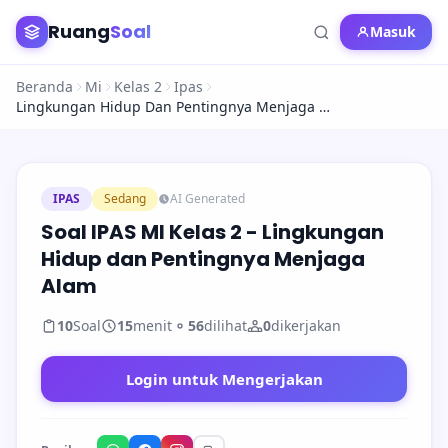
Ruang
Soal
Masuk
Beranda
Mi
Kelas 2
Ipas
Lingkungan Hidup Dan Pentingnya Menjaga Alam
IPAS
Sedang
AI Generated
Soal IPAS MI Kelas 2 - Lingkungan
Hidup dan Pentingnya Menjaga
Alam
10
Soal
15
menit
56
dilihat
0
dikerjakan
Login untuk Mengerjakan