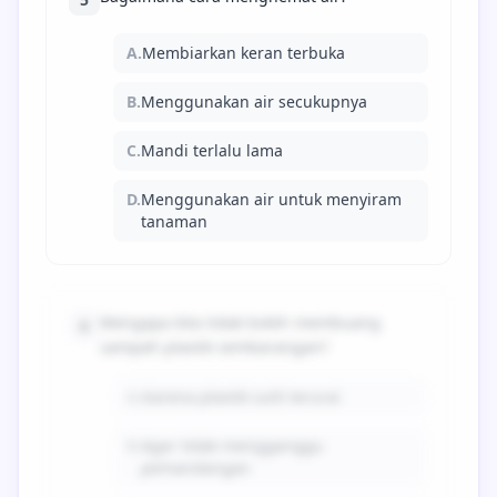
A.
Membiarkan keran terbuka
B.
Menggunakan air secukupnya
C.
Mandi terlalu lama
D.
Menggunakan air untuk menyiram
tanaman
Mengapa kita tidak boleh membuang
6
sampah plastik sembarangan?
A.
Karena plastik sulit terurai
B.
Agar tidak mengganggu
pemandangan