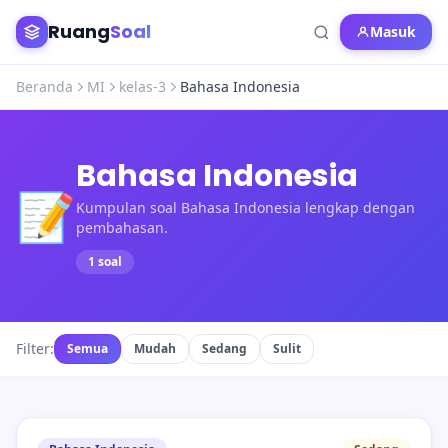
Ruang
Soal
Masuk
Beranda
MI
kelas-3
Bahasa Indonesia
Bahasa Indonesia
📝
Kumpulan soal Bahasa Indonesia lengkap dengan
pembahasan.
1 soal
Filter:
Semua
Mudah
Sedang
Sulit