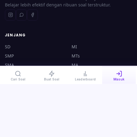
Belajar lebih efektif dengan ribuan soal terstruktur.
JENJANG
SD
MI
SMP
MTs
SMA
MA
UTBK
CPNS
Cari Soal
Buat Soal
Leaderboard
Masuk
KONTAK
halo@ruangsoal.com
+62 8570-140-4000
Plosoklaten, Kediri, Jawa Timur, 64175
Kebijakan Privasi
·
Syarat & Ketentuan
·
Panduan Guru