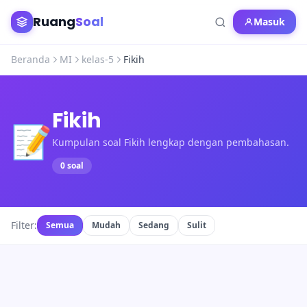
Ruang
Soal
Masuk
Beranda
MI
kelas-5
Fikih
Fikih
📝
Kumpulan soal Fikih lengkap dengan pembahasan.
0 soal
Filter:
Semua
Mudah
Sedang
Sulit