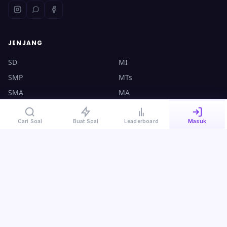
JENJANG
SD
MI
SMP
MTs
SMA
MA
UTBK
CPNS
Cari Soal
Buat Soal
Leaderboard
Masuk
KONTAK
halo@ruangsoal.com
+62 8570-140-4000
Plosoklaten, Kediri, Jawa Timur, 64175
Kebijakan Privasi
·
Syarat & Ketentuan
·
Panduan Guru