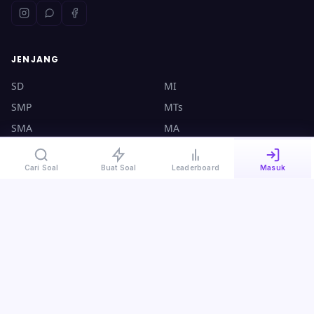
JENJANG
SD
MI
SMP
MTs
SMA
MA
UTBK
CPNS
Cari Soal
Buat Soal
Leaderboard
Masuk
KONTAK
halo@ruangsoal.com
+62 8570-140-4000
Plosoklaten, Kediri, Jawa Timur, 64175
Kebijakan Privasi
·
Syarat & Ketentuan
·
Panduan Guru