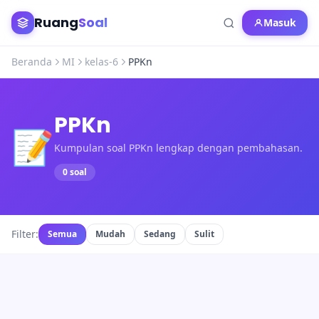
Ruang
Soal
Masuk
Beranda
MI
kelas-6
PPKn
PPKn
📝
Kumpulan soal PPKn lengkap dengan pembahasan.
0 soal
Filter:
Semua
Mudah
Sedang
Sulit