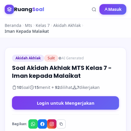
Ruang
Soal
Masuk
Beranda
Mts
Kelas 7
Akidah Akhlak
Iman Kepada Malaikat
Akidah Akhlak
Sulit
AI Generated
Soal Akidah Akhlak MTS Kelas 7 -
Iman kepada Malaikat
10
Soal
15
menit
92
dilihat
7
dikerjakan
Login untuk Mengerjakan
Bagikan: