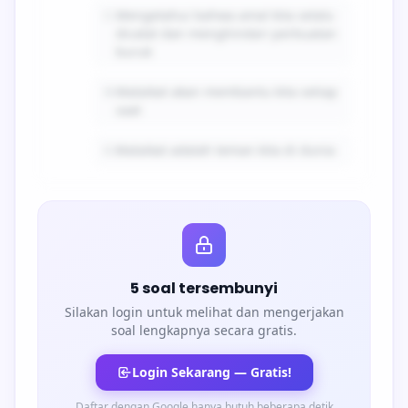
C.
Mengetahui bahwa amal kita selalu
dicatat dan menghindari perbuatan
buruk
D.
Malaikat akan membantu kita setiap
saat
E.
Malaikat adalah teman kita di dunia
5 soal tersembunyi
Silakan login untuk melihat dan mengerjakan
soal lengkapnya secara gratis.
Login Sekarang — Gratis!
Daftar dengan Google hanya butuh beberapa detik