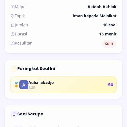
Mapel
Akidah Akhlak
Topik
Iman kepada Malaikat
Jumlah
10 soal
Durasi
15 menit
Kesulitan
Sulit
Peringkat Soal Ini
Aulia labadjo
🥇
90
1:29
Soal Serupa