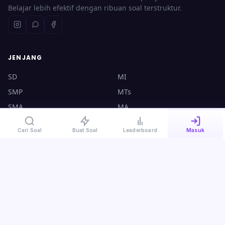
Belajar lebih efektif dengan ribuan soal terstruktur.
JENJANG
SD
MI
SMP
MTs
SMA
MA
UTBK
CPNS
Cari Soal
Buat Soal
Leaderboard
Masuk
KONTAK
halo@ruangsoal.com
+62 8570-140-4000
Plosoklaten, Kediri, Jawa Timur, 64175
Kebijakan Privasi
·
Syarat & Ketentuan
·
Panduan Guru