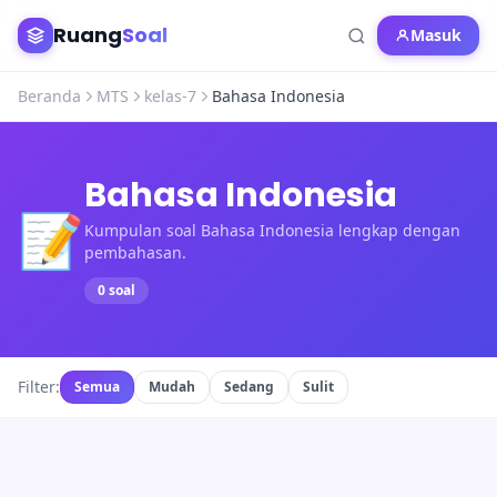
Ruang
Soal
Masuk
Beranda
MTS
kelas-7
Bahasa Indonesia
Bahasa Indonesia
📝
Kumpulan soal Bahasa Indonesia lengkap dengan
pembahasan.
0 soal
Filter:
Semua
Mudah
Sedang
Sulit