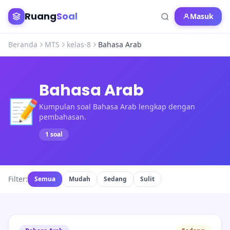
Ruang
Soal
Masuk
Beranda
MTS
kelas-8
Bahasa Arab
Bahasa Arab
📝
Kumpulan soal Bahasa Arab lengkap dengan
pembahasan.
1 soal
Filter:
Semua
Mudah
Sedang
Sulit