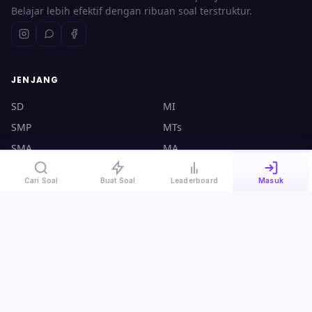
Belajar lebih efektif dengan ribuan soal terstruktur.
JENJANG
SD
MI
SMP
MTs
SMA
MA
UTBK
CPNS
Cari Soal
Buat Soal
Leaderboard
Masuk
KONTAK
halo@ruangsoal.com
+62 8570-140-4000
Plosoklaten, Kediri, Jawa Timur, 64175
Kebijakan Privasi
·
Syarat & Ketentuan
·
Panduan Guru