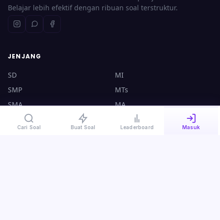
Belajar lebih efektif dengan ribuan soal terstruktur.
JENJANG
SD
MI
SMP
MTs
SMA
MA
UTBK
CPNS
Cari Soal
Buat Soal
Leaderboard
Masuk
KONTAK
halo@ruangsoal.com
+62 8570-140-4000
Plosoklaten, Kediri, Jawa Timur, 64175
Kebijakan Privasi
·
Syarat & Ketentuan
·
Panduan Guru