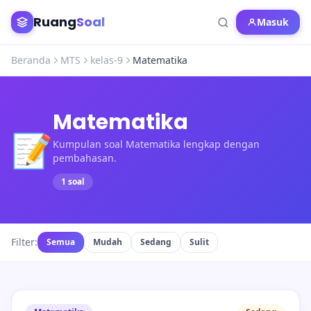
Ruang
Soal
Masuk
Beranda
MTS
kelas-9
Matematika
Matematika
📝
Kumpulan soal Matematika lengkap dengan
pembahasan.
1 soal
Filter:
Semua
Mudah
Sedang
Sulit