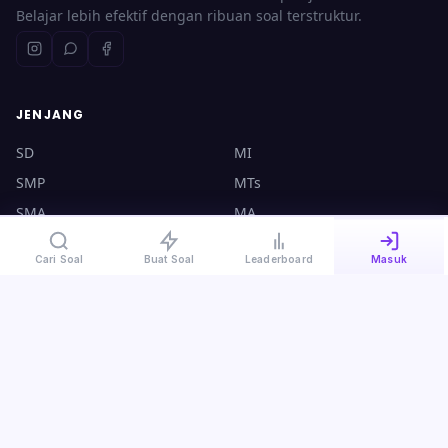
Belajar lebih efektif dengan ribuan soal terstruktur.
JENJANG
SD
MI
SMP
MTs
SMA
MA
UTBK
CPNS
Cari Soal
Buat Soal
Leaderboard
Masuk
KONTAK
halo@ruangsoal.com
+62 8570-140-4000
Plosoklaten, Kediri, Jawa Timur, 64175
Kebijakan Privasi
·
Syarat & Ketentuan
·
Panduan Guru