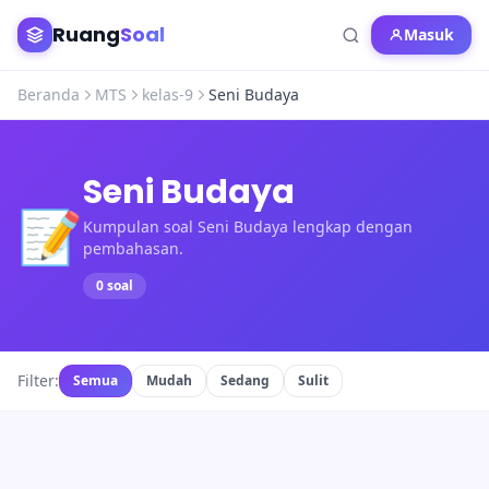
Ruang
Soal
Masuk
Beranda
MTS
kelas-9
Seni Budaya
Seni Budaya
📝
Kumpulan soal Seni Budaya lengkap dengan
pembahasan.
0 soal
Filter:
Semua
Mudah
Sedang
Sulit