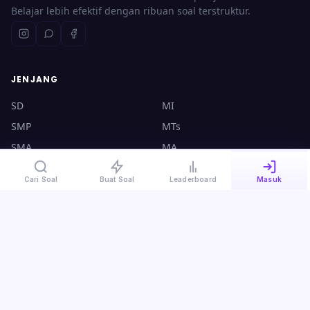
Belajar lebih efektif dengan ribuan soal terstruktur.
JENJANG
SD
MI
SMP
MTs
SMA
MA
UTBK
CPNS
Cari Soal
Buat Soal
Leaderboard
Masuk
KONTAK
halo@ruangsoal.com
+62 8570-140-4000
Plosoklaten, Kediri, Jawa Timur, 64175
Kebijakan Privasi
·
Syarat & Ketentuan
·
Panduan Guru