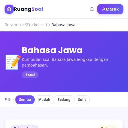
Ruang
Soal
Masuk
Beranda
SD
kelas-1
Bahasa Jawa
Bahasa Jawa
📝
Kumpulan soal Bahasa Jawa lengkap dengan
pembahasan.
1 soal
Filter:
Semua
Mudah
Sedang
Sulit