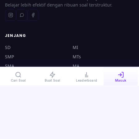
Belajar lebih efektif dengan ribuan soal terstruktur.
JENJANG
SD
MI
SMP
MTs
SMA
MA
UTBK
CPNS
Cari Soal
Buat Soal
Leaderboard
Masuk
KONTAK
halo@ruangsoal.com
+62 8570-140-4000
Plosoklaten, Kediri, Jawa Timur, 64175
Kebijakan Privasi
·
Syarat & Ketentuan
·
Panduan Guru