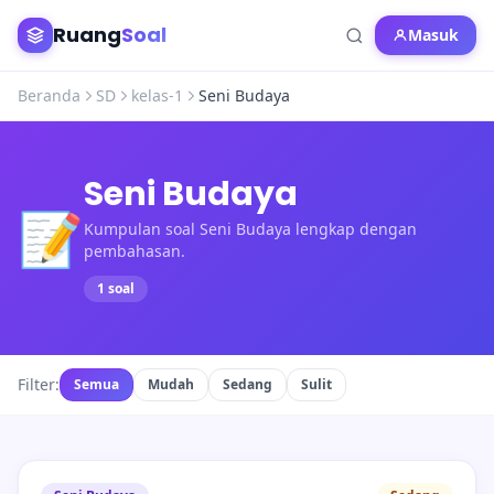
Ruang
Soal
Masuk
Beranda
SD
kelas-1
Seni Budaya
Seni Budaya
📝
Kumpulan soal Seni Budaya lengkap dengan
pembahasan.
1 soal
Filter:
Semua
Mudah
Sedang
Sulit