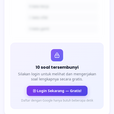
B.
kata kerja
C.
kata sifat
D.
kata ganti
10 soal tersembunyi
Silakan login untuk melihat dan mengerjakan
soal lengkapnya secara gratis.
Login Sekarang — Gratis!
Daftar dengan Google hanya butuh beberapa detik