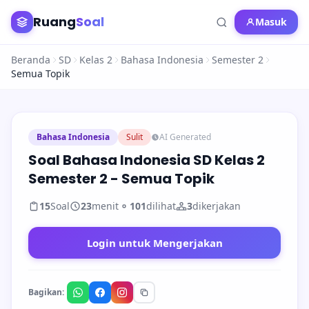
Ruang
Soal
Masuk
Beranda
SD
Kelas 2
Bahasa Indonesia
Semester 2
Semua Topik
Bahasa Indonesia
Sulit
AI Generated
Soal Bahasa Indonesia SD Kelas 2
Semester 2 - Semua Topik
15
Soal
23
menit
101
dilihat
3
dikerjakan
Login untuk Mengerjakan
Bagikan: