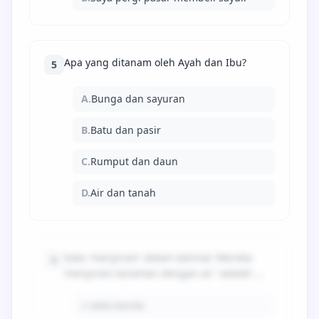
Apa yang ditanam oleh Ayah dan Ibu?
5
A.
Bunga dan sayuran
B.
Batu dan pasir
C.
Rumput dan daun
D.
Air dan tanah
Kata 'menyiram' dalam kalimat 'Mereka
6
menyiram tanaman dengan air' adalah ...
A.
kata benda