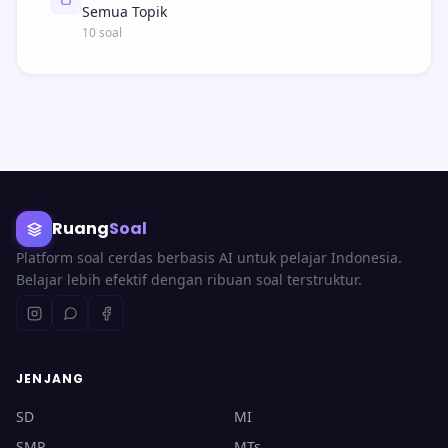
Semua Topik
10 soal
Ruang
Soal
Platform soal cerdas berbasis AI untuk pelajar Indonesia.
Belajar lebih efektif dengan ribuan soal terstruktur.
JENJANG
SD
MI
SMP
MTs