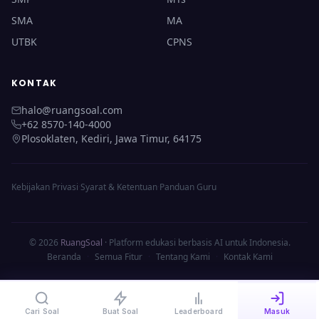
SMA
MA
UTBK
CPNS
KONTAK
halo@ruangsoal.com
+62 8570-140-4000
Plosoklaten, Kediri, Jawa Timur, 64175
Kebijakan Privasi
·
Syarat & Ketentuan
·
Panduan Guru
© 2026
RuangSoal
· Platform edukasi berbasis AI untuk Indonesia.
Beranda
·
Semua Fitur
·
Tentang Kami
·
Kontak Kami
Cari Soal
Buat Soal
Leaderboard
Masuk