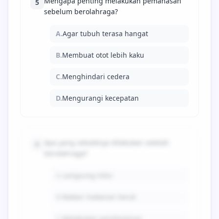
Mengapa penting melakukan pemanasan
5
sebelum berolahraga?
A.
Agar tubuh terasa hangat
B.
Membuat otot lebih kaku
C.
Menghindari cedera
D.
Mengurangi kecepatan
Apa yang sebaiknya dilakukan setelah
6
berolahraga?
A.
Langsung tidur
B.
Makan makanan berat
C.
Melakukan pendinginan