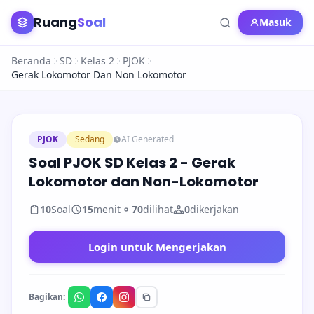
Ruang
Soal
Masuk
Beranda
SD
Kelas 2
PJOK
Gerak Lokomotor Dan Non Lokomotor
PJOK
Sedang
AI Generated
Soal PJOK SD Kelas 2 - Gerak
Lokomotor dan Non-Lokomotor
10
Soal
15
menit
70
dilihat
0
dikerjakan
Login untuk Mengerjakan
Bagikan: