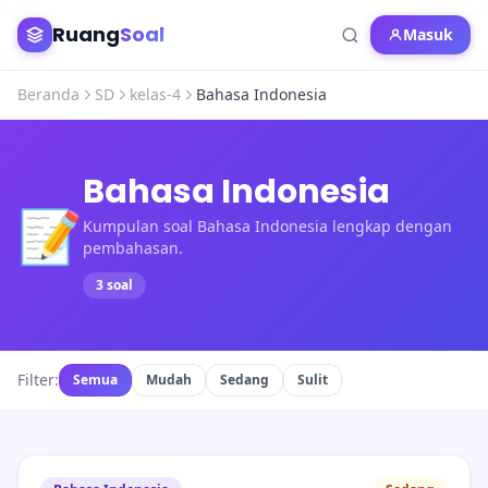
Ruang
Soal
Masuk
Beranda
SD
kelas-4
Bahasa Indonesia
Bahasa Indonesia
📝
Kumpulan soal Bahasa Indonesia lengkap dengan
pembahasan.
3 soal
Filter:
Semua
Mudah
Sedang
Sulit