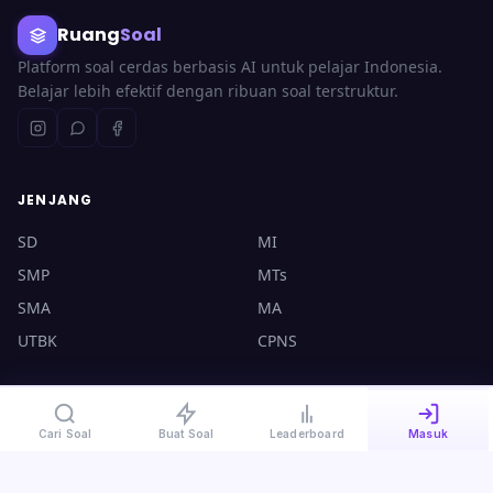
Ruang
Soal
Platform soal cerdas berbasis AI untuk pelajar Indonesia.
Belajar lebih efektif dengan ribuan soal terstruktur.
JENJANG
SD
MI
SMP
MTs
SMA
MA
UTBK
CPNS
KONTAK
Cari Soal
Buat Soal
Leaderboard
Masuk
halo@ruangsoal.com
+62 8570-140-4000
Plosoklaten, Kediri, Jawa Timur, 64175