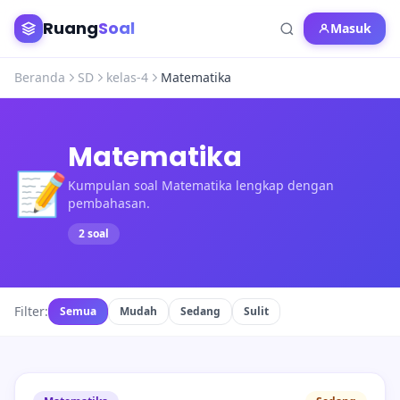
Ruang
Soal
Masuk
Beranda
SD
kelas-4
Matematika
Matematika
📝
Kumpulan soal Matematika lengkap dengan
pembahasan.
2 soal
Filter:
Semua
Mudah
Sedang
Sulit