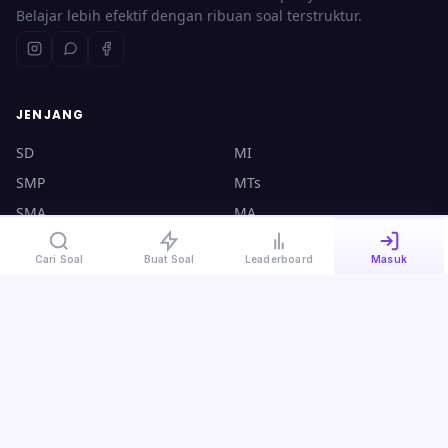
Belajar lebih efektif dengan ribuan soal terstruktur.
JENJANG
SD
MI
SMP
MTs
SMA
MA
UTBK
CPNS
Cari Soal
Buat Soal
Leaderboard
Masuk
KONTAK
halo@ruangsoal.com
+62 8570-140-4000
Plosoklaten, Kediri, Jawa Timur, 64175
Kebijakan Privasi
·
Syarat & Ketentuan
·
Panduan Guru