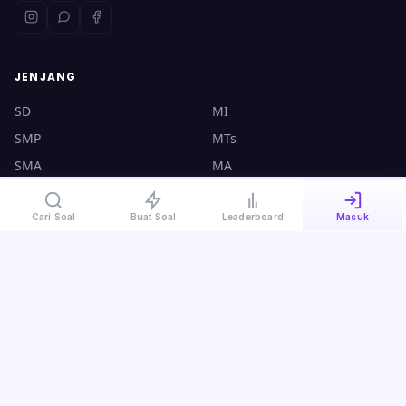
JENJANG
SD
MI
SMP
MTs
SMA
MA
UTBK
CPNS
Cari Soal
Buat Soal
Leaderboard
Masuk
KONTAK
halo@ruangsoal.com
+62 8570-140-4000
Plosoklaten, Kediri, Jawa Timur, 64175
Kebijakan Privasi
·
Syarat & Ketentuan
·
Panduan Guru