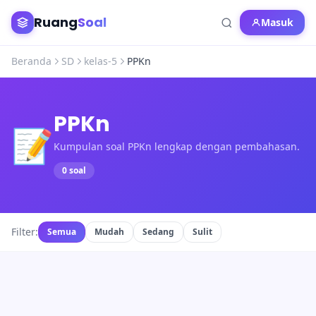
Ruang
Soal
Masuk
Beranda
SD
kelas-5
PPKn
PPKn
📝
Kumpulan soal PPKn lengkap dengan pembahasan.
0 soal
Filter:
Semua
Mudah
Sedang
Sulit