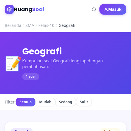
Ruang
Soal
Masuk
Beranda
SMA
kelas-10
Geografi
Geografi
📝
Kumpulan soal Geografi lengkap dengan
pembahasan.
1 soal
Filter:
Semua
Mudah
Sedang
Sulit