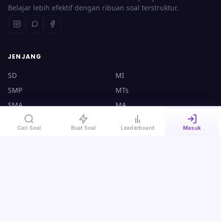
Belajar lebih efektif dengan ribuan soal terstruktur.
JENJANG
SD
MI
SMP
MTs
SMA
MA
UTBK
CPNS
Cari Soal
Buat Soal
Leaderboard
Masuk
KONTAK
halo@ruangsoal.com
+62 8570-140-4000
Plosoklaten, Kediri, Jawa Timur, 64175
Kebijakan Privasi
·
Syarat & Ketentuan
·
Panduan Guru