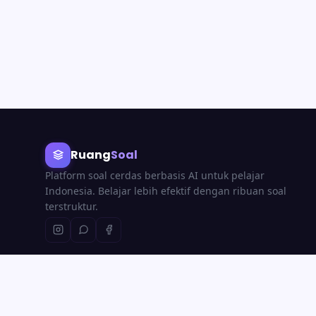
Ruang
Soal
Platform soal cerdas berbasis AI untuk pelajar
Indonesia. Belajar lebih efektif dengan ribuan soal
terstruktur.
© 2026
RuangSoal
· Platform edukasi berbasis AI untuk Indonesia.