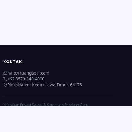
KONTAK
halo@ruangsoal.com
+62 8570-140-4000
Plosoklaten, Kediri, Jawa Timur, 64175
Kebijakan Privasi
·
Syarat & Ketentuan
·
Panduan Guru
Beranda
·
Semua Fitur
·
Tentang Kami
·
Kontak Kami