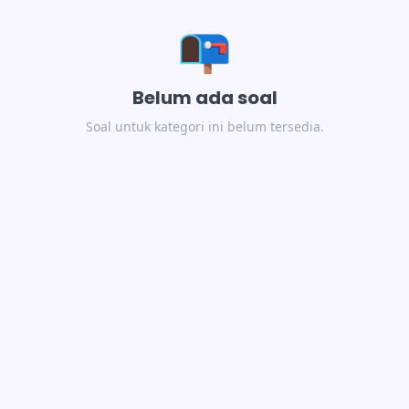
📭
Belum ada soal
Soal untuk kategori ini belum tersedia.