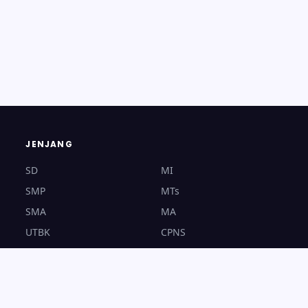
JENJANG
SD
MI
SMP
MTs
SMA
MA
UTBK
CPNS