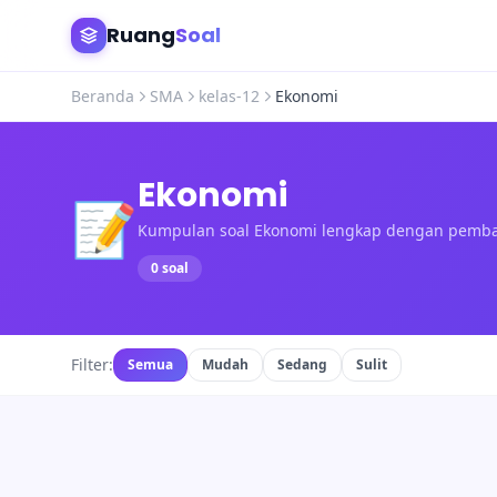
Ruang
Soal
Beranda
SMA
kelas-12
Ekonomi
Ekonomi
📝
Kumpulan soal Ekonomi lengkap dengan pemb
0 soal
Filter:
Semua
Mudah
Sedang
Sulit