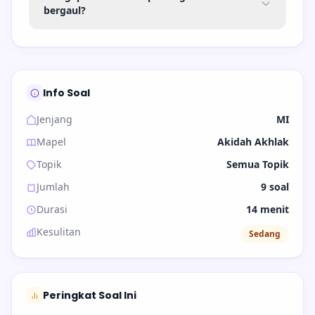
bergaul?
Info Soal
Jenjang
MI
Mapel
Akidah Akhlak
Topik
Semua Topik
Jumlah
9 soal
Durasi
14 menit
Kesulitan
Sedang
Peringkat Soal Ini