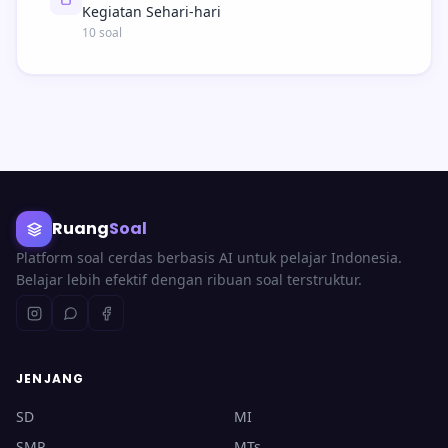
Kegiatan Sehari-hari
10 soal
Ruang
Soal
Platform soal cerdas berbasis AI untuk pelajar Indonesia.
Belajar lebih efektif dengan ribuan soal terstruktur.
JENJANG
SD
MI
SMP
MTs