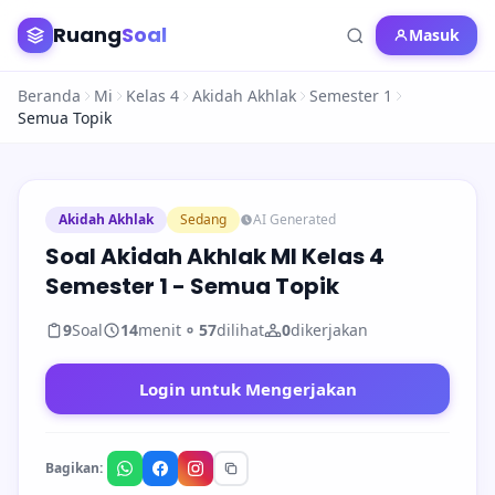
Ruang
Soal
Masuk
Beranda
Mi
Kelas 4
Akidah Akhlak
Semester 1
Semua Topik
Akidah Akhlak
Sedang
AI Generated
Soal Akidah Akhlak MI Kelas 4
Semester 1 - Semua Topik
9
Soal
14
menit
57
dilihat
0
dikerjakan
Login untuk Mengerjakan
Bagikan: