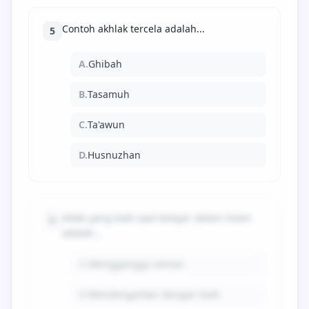
Contoh akhlak tercela adalah...
5
A.
Ghibah
B.
Tasamuh
C.
Ta'awun
D.
Husnuzhan
Adab yang baik saat belajar dalam Islam
6
adalah...
A.
Mengganggu teman
B.
Mendengarkan dengan baik