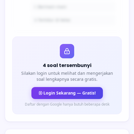
C.
Bermain-main
D.
Tertidur di kelas
4 soal tersembunyi
Silakan login untuk melihat dan mengerjakan
soal lengkapnya secara gratis.
Login Sekarang — Gratis!
Daftar dengan Google hanya butuh beberapa detik