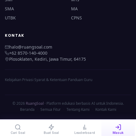
SMA
MA
UTBK
CPNS
KONTAK
halo@ruangsoal.com
+62 8570-140-4000
Plosoklaten, Kediri, Jawa Timur, 64175
Kebijakan Privasi
·
Syarat & Ketentuan
·
Panduan Guru
© 2026
RuangSoal
· Platform edukasi berbasis AI untuk Indonesia.
Beranda
·
Semua Fitur
·
Tentang Kami
·
Kontak Kami
Cari Soal
Buat Soal
Leaderboard
Masuk