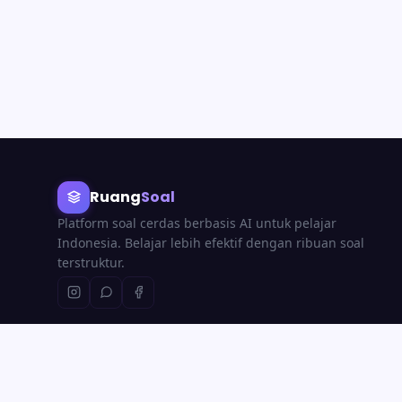
Ruang
Soal
Platform soal cerdas berbasis AI untuk pelajar
Indonesia. Belajar lebih efektif dengan ribuan soal
terstruktur.
© 2026
RuangSoal
· Platform edukasi berbasis AI untuk Indonesia.