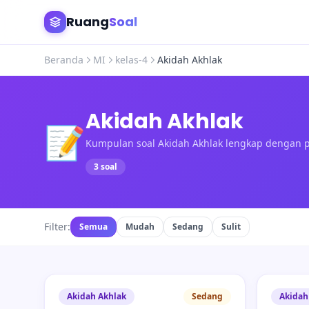
Ruang
Soal
Beranda
MI
kelas-4
Akidah Akhlak
Akidah Akhlak
📝
Kumpulan soal Akidah Akhlak lengkap dengan
3 soal
Filter:
Semua
Mudah
Sedang
Sulit
Akidah Akhlak
Sedang
Akidah