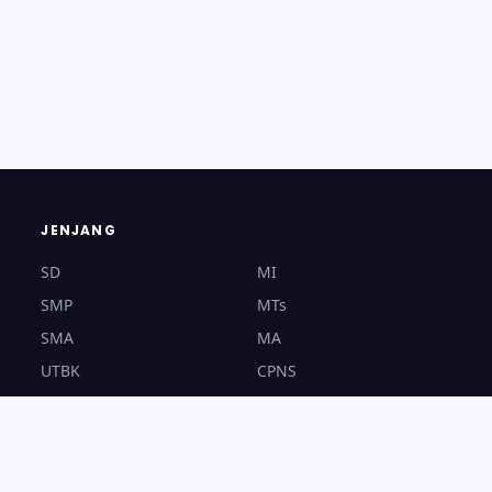
JENJANG
SD
MI
SMP
MTs
SMA
MA
UTBK
CPNS