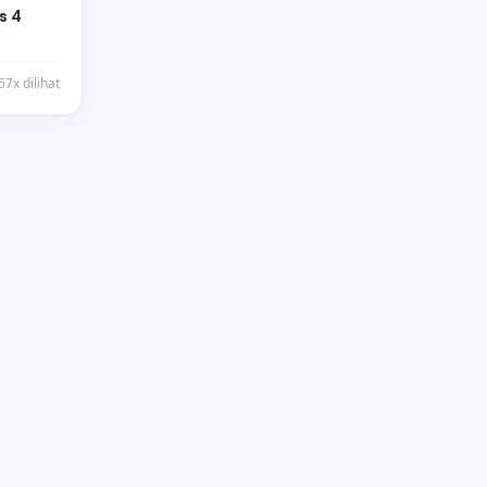
s 4
57x dilihat