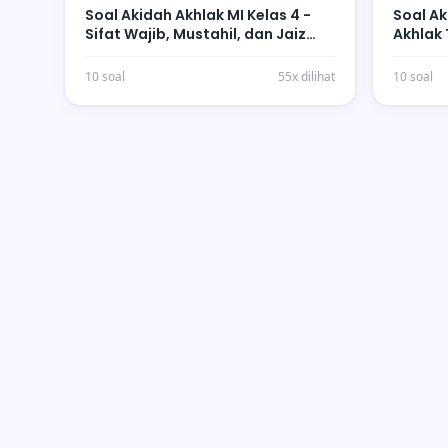
Soal Akidah Akhlak MI Kelas 4 -
Soal Ak
Sifat Wajib, Mustahil, dan Jaiz
Akhlak 
bagi Allah
10 soal
55x dilihat
10 soal