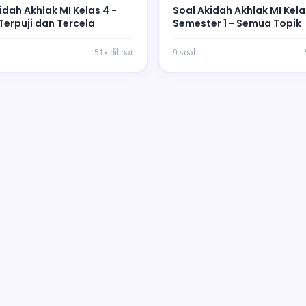
idah Akhlak MI Kelas 4 -
Soal Akidah Akhlak MI Kela
Terpuji dan Tercela
Semester 1 - Semua Topik
51x dilihat
9 soal