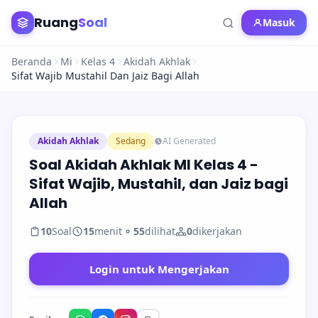
Ruang
Soal
Masuk
Beranda
Mi
Kelas 4
Akidah Akhlak
Sifat Wajib Mustahil Dan Jaiz Bagi Allah
Akidah Akhlak
Sedang
AI Generated
Soal Akidah Akhlak MI Kelas 4 -
Sifat Wajib, Mustahil, dan Jaiz bagi
Allah
10
Soal
15
menit
55
dilihat
0
dikerjakan
Login untuk Mengerjakan