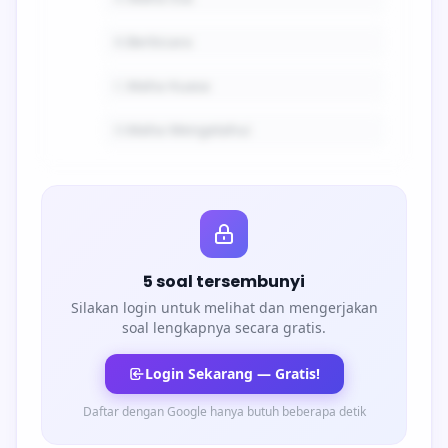
B.
Berbicara
C.
Maha Kuasa
D.
Maha Mengetahui
5 soal tersembunyi
Silakan login untuk melihat dan mengerjakan
soal lengkapnya secara gratis.
Login Sekarang — Gratis!
Daftar dengan Google hanya butuh beberapa detik